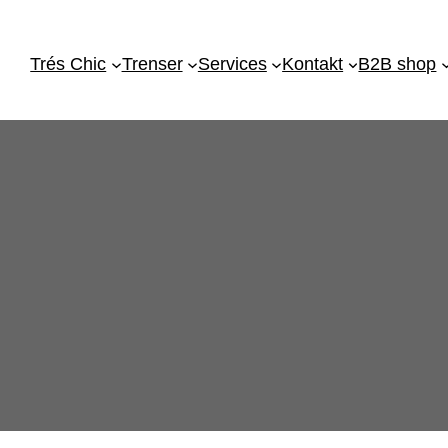
Trés Chic
Trenser
Services
Kontakt
B2B shop